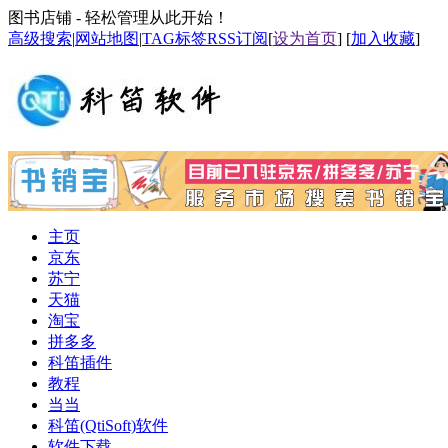
图书店铺 - 轻松管理从此开始！
高级搜索
|
网站地图
|
TAG标签
RSS订阅
[
设为首页
] [
加入收藏
]
主页
京东
苏宁
天猫
淘宝
拼多多
科笛插件
教程
当当
科笛(QtiSoft)软件
软件下载