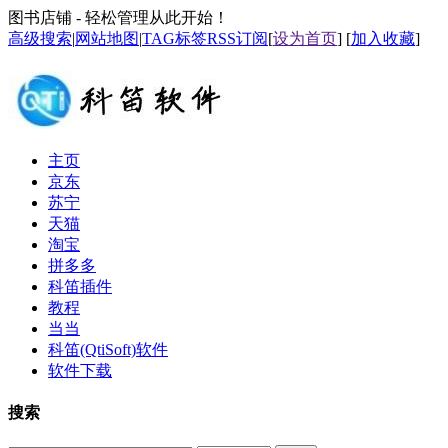
图书店铺 - 轻松管理从此开始！
高级搜索
|
网站地图
|
TAG标签
RSS订阅
[
设为首页
] [
加入收藏
]
主页
京东
苏宁
天猫
淘宝
拼多多
科笛插件
教程
当当
科笛(QtiSoft)软件
软件下载
搜索