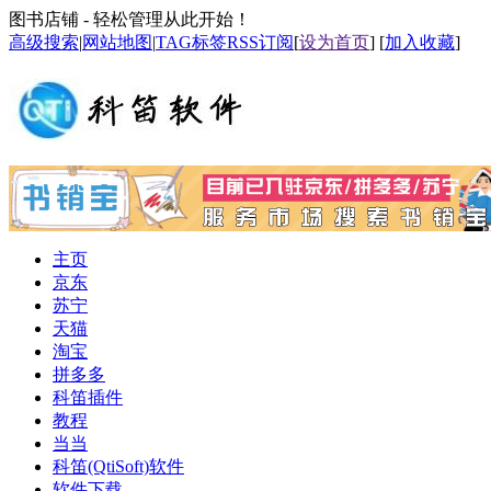
图书店铺 - 轻松管理从此开始！
高级搜索
|
网站地图
|
TAG标签
RSS订阅
[
设为首页
] [
加入收藏
]
主页
京东
苏宁
天猫
淘宝
拼多多
科笛插件
教程
当当
科笛(QtiSoft)软件
软件下载