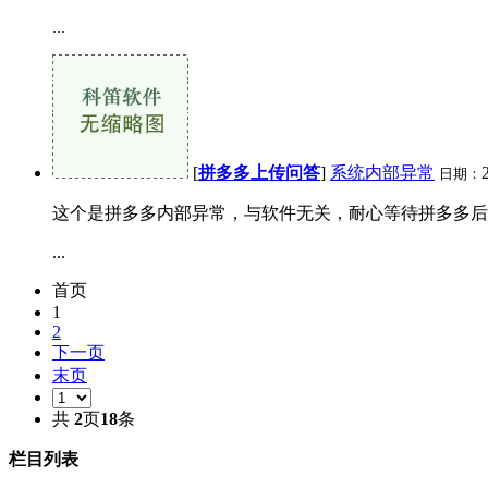
...
[
拼多多上传问答
]
系统内部异常
日期：
这个是拼多多内部异常，与软件无关，耐心等待拼多多后
...
首页
1
2
下一页
末页
共
2
页
18
条
栏目列表