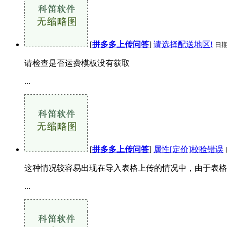
[
拼多多上传问答
]
请选择配送地区!
日
请检查是否运费模板没有获取
...
[
拼多多上传问答
]
属性[定价]校验错误
这种情况较容易出现在导入表格上传的情况中，由于表格
...