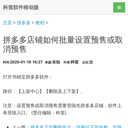
科笛软件移动版
导航
主页
>
拼多多
>
教程
>
拼多多店铺如何批量设置预售或取
消预售
2020-01-10 16:27
未知
科笛
次
时间:
来源:
作者:
点击:
打开书销宝拼多多软件：
路径：【上架中心】【删除及上下架】。
注意：设置预售或取消预售需要登陆先拼多多店铺，软件上
有登陆入口。 (责任编辑：科笛)
上一篇：
拼多多下架删除提示：该商品下架失败，可使